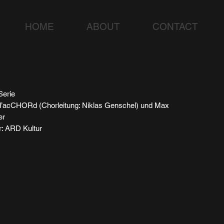
HOME
ABOUT
CONTACT
Serie
 d’acCHORd (Chorleitung: Niklas Genschel) und Max
er
r: ARD Kultur