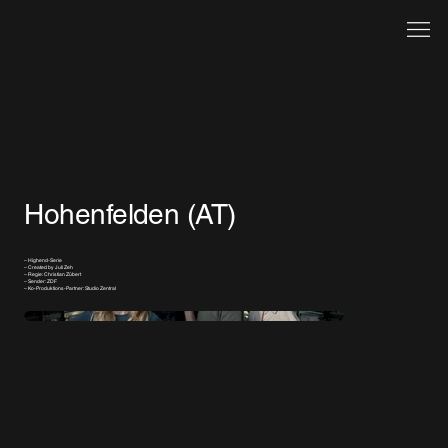
Hohenfelden (AT)
– Highend-Serie
– Created by Juli Zeh
– Regie: Christian Zübert
– Sender: ZDF
– Ko-Produktions-Partner: Studio Zentral